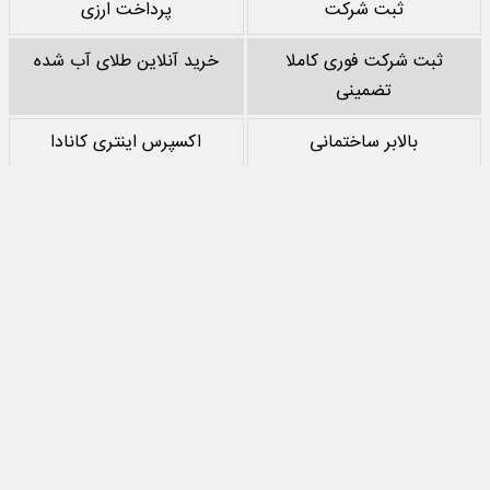
ثبت شرکت
پرداخت ارزی
ثبت شرکت فوری کاملا
خرید آنلاین طلای آب شده
تضمینی
بالابر ساختمانی
اکسپرس اینتری کانادا
خرید پشم سنگ
نقد کردن درآمد یوتیوب
خرید سرور
مرجع بازی های مود اندروید
تمام حقوق مادی‌ و معنوی این سایت متعلق به
جهان اقتصاد
است و استفاده از
مطالب با ذکر منبع بلامانع است.
طراحی سایت خبری و خبرگزاری
آسام