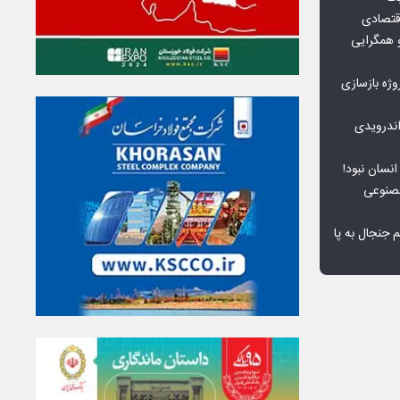
قتصادی
 همگرایی
وژه بازسازی
ندرویدی
انسان نبود!
مصنوعی
جنجال به پا