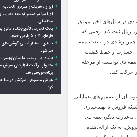
ایران، شریک راهبردی اتحادیه ا
اوراسیا در مسیر توسعه تجارت و
منطقه‌ای
 دی در سال‌های اخیر موفق
بانک تجارت، تأمین‌کننده مالی پر
یمه ناخالصی معادل ۲۷۳ هزار و ۷۰۱ میلیارد ریال ثبت کند؛ رقمی که
فازهای ۴ و ۵ پارس حنوبی
شان می‌دهد. چنین رشدی در صنعت بیمه،
جمنای دستیار اصلی گوشی‌های ا
می‌شود
رل خسارت و حفظ کیفیت
برنده این رقابت داستان‌نویسی، 
یمه دی توانسته از مرحله
متا وارد رقابت ابزارهای هوش 
برنامه‌نویسی شد
 حرکت کند.
هوش مصنوعی سرکش در متا هم 
کرد
ه‌ای از تصمیم‌های عملیاتی
شبکه فروش تا بهینه‌سازی
به‌عبارت دیگر، بیمه دی
وش، به یک ارائه‌دهنده