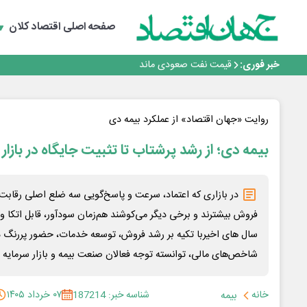
صفحه اصلی
اقتصاد کلان
اینفوگرافی
کاریکاتور ـ صرفه‌جویی در انرژی
خبر فوری:
قیمت نفت صعودی ماند
پُرآبی روی کاغذ، تشنگی روی زمین
بازار خودرو زیر سایه واردات کم اثر باقی ماند
اینفوگرافی
روایت «جهان اقتصاد» از عملکرد بیمه دی
کاریکاتور ـ صرفه‌جویی در انرژی
قیمت نفت صعودی ماند
بیمه دی؛ از رشد پرشتاب تا تثبیت جایگاه در بازار 
پُرآبی روی کاغذ، تشنگی روی زمین
در بازاری که اعتماد، سرعت و پاسخ‌گویی سه ضلع اصلی رقابت‌
فروش بیشترند و برخی دیگر می‌کوشند هم‌زمان سودآور، قابل اتکا و آ
سال های اخیربا تکیه بر رشد فروش، توسعه خدمات، حضور پررنگ در
شاخص‌های مالی، توانسته توجه فعالان صنعت بیمه و بازار سرمایه ر
خانه
شناسه خبر: 187214
۰۷ خرداد ۱۴۰۵
بیمه