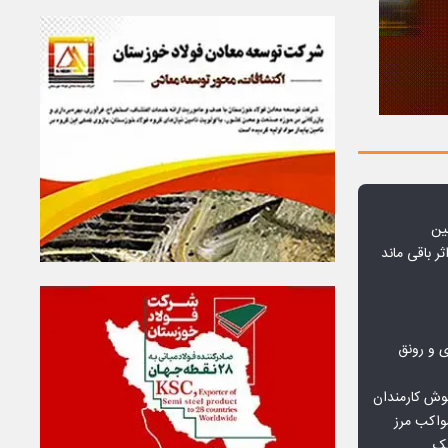
ین
ثر باقی ماند
ی و رونق
وش کارمندان
واکب مرز
یک