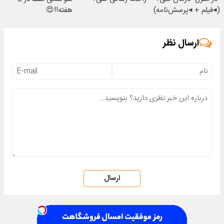
(◂فیلم + ◂پرسش‌نامه)
هفته!!😍
ارسال نظر
ارسال