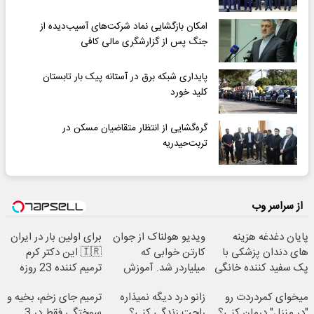
امکان بازگشایی نماد شرکت‌های آسیب‌دیده از
جنگ پس از گزارشگری مالی کافی
پایداری شبکه برق در آستانه پیک بار تابستان
کلید خورد‌
گره‌گشایی از انتظار متقاضیان مسکن در
تربت‌حیدریه
از سراسر وب
پایان دغدغه هزینه
ویدیو هولناک از جوان
برای اولین بار در ایران
های دندان پزشکی با
کارتن خوابی که
🇮🇷 این دکتر کرم
پک سفید کننده خانگی
میلیاردر شد. آموزش
ترمیم کننده 23 روزه
رایگان
ساخت!
میخوای کمردردت رو
زانو درد دیگه نمیذاره
ترمیم جای زخم، بخیه و
"در منزل" درمان کنی؟
راحت زندگی کنی؟
سوختگی فقط در 3