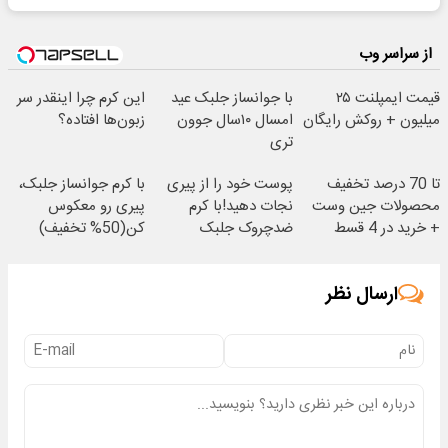
از سراسر وب
قیمت ایمپلنت ۲۵
با جوانساز جلبک عید
این کرم چرا اینقدر سر
میلیون + روکش رایگان
امسال ۱۰سال جوون
زبون‌ها افتاده؟
تری
تا 70 درصد تخفیف
پوست خود را از پیری
با کرم جوانساز جلبک،
محصولات جین وست
نجات دهید!با کرم
پیری رو معکوس
+ خرید در 4 قسط
ضدچروک جلبک
کن(50% تخفیف)
ارسال نظر