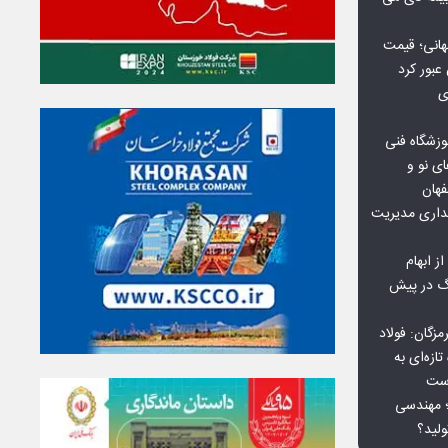
هانی؛ قیمت
ی
وزشگاه فنی
ی نو و
فهان
بداری مدیریت
ز ابهام
نگ در پیش
گان: فولاد
ازه‌ای به
است
 بورس کالا؛ مهندسی
لید؟