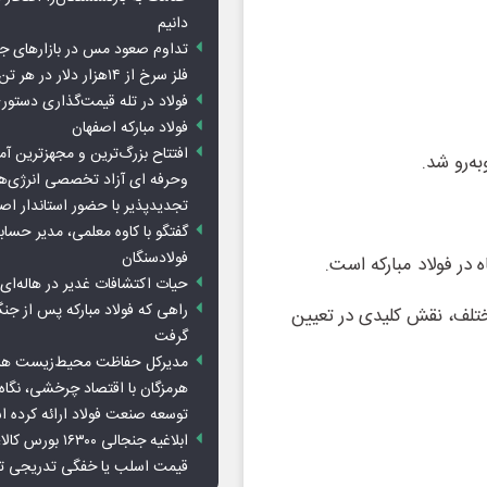
دانیم
تداوم صعود مس در بازارهای ج
فلز سرخ از ۱۴هزار دلار در هر تن عبور کرد
فولاد در تله قیمت‌گذاری دستور
فولاد مبارکه اصفهان
افتتاح بزرگ‌ترین و مجهزترین آم
ه‌رو شد.
وحرفه ای آزاد تخصصی انرژی‌ها
تجدیدپذیر با حضور استاندار اص
گفتگو با کاوه معلمی، مدیر حسا
فولادسنگان
 در فولاد مبارکه است.
حیات اکتشافات غدیر در هاله‌ای ا
راهی که فولاد مبارکه پس از ج
مختلف، نقش کلیدی در تعیین
گرفت
مدیرکل حفاظت محیط‌زیست هرمز
هرمزگان با اقتصاد چرخشی، نگاه ت
توسعه صنعت فولاد ارائه کرده 
ابلاغیه جنجالی ۱۶۳۰۰
قیمت اسلب یا خفگی تدریجی تو