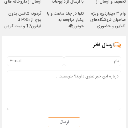
تخفیف و ارسال از
با ارسال از داروخانه
ارسال از داروخانه های
داروخانه‌
نزدیکت
معتبر
وام ۳ میلیاردی، ویژه
تنها در چند ساعت و با
گردونه شانس بدون
صاحبان فروشگاه‌های
یکبار مراجعه به
پوچ از PS5 تا
آنلاین و حضوری
خودرو45
آیفون17 و بیت کوین
🔥
ارسال نظر
ارسال