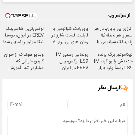
از سراسر وب
انرژی بی پایان، در هر
پاوربانک شیائومی با
لوکس‌ترین شاسی‌بلند
سفر و هر لحظه😍
قابلیت فست شارژ در
EREV در ایران، توسط
پاوربانک شیائومی با
زمان های بی برقی⚡
نیکا موتور رونمایی شد!
تخفیف ویژه🔥
نیکاموتور برگ برنده
رونمایی رسمی IM
ویدیو هولناک از جوان
جدیدش را رو کرد، IM
LS9 لوکس‌ترین
کارتن خوابی که
LS9 رسماً وارد بازار
EREV در ایران
میلیاردر شد. آموزش
ایران شد
رایگان
ارسال نظر