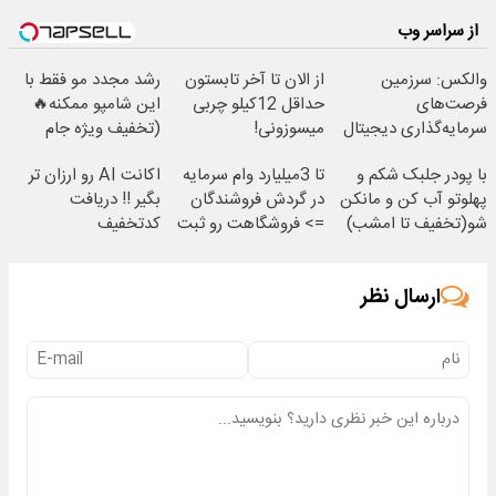
از سراسر وب
والکس: سرزمین
از الان تا آخر تابستون
رشد مجدد مو فقط با
فرصت‌های
حداقل 12کیلو چربی
این شامپو ممکنه🔥
سرمایه‌گذاری دیجیتال
میسوزونی!
(تخفیف ویژه جام
شما
جهانی)
با پودر جلبک شکم و
تا 3میلیارد وام سرمایه
اکانت AI رو ارزان تر
پهلوتو آب کن و مانکن
در گردش فروشندگان
بگیر !! دریافت
شو(تخفیف تا امشب)
=> فروشگاهت رو ثبت
کدتخفیف
کن
ارسال نظر