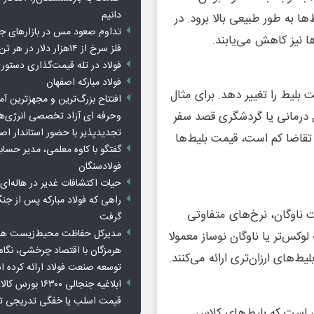
دانیم
 به طور طبیعی بالا برود. در
تداوم صعود مس در بازارهای ج
 نیز کاهش می‌یابند.
فلز سرخ از ۱۴هزار دلار در هر تن عبور کرد
فولاد در تله قیمت‌گذاری دستور
فولاد مبارکه اصفهان
 بلیط را تغییر دهد. برای مثال
افتتاح بزرگ‌ترین و مجهزترین آم
یل درمانی یا گردشگری قصد سفر
وحرفه ای آزاد تخصصی انرژی‌ها
تجدیدپذیر با حضور استاندار اص
 تقاضا کم است، قیمت بلیط‌ها
گفتگو با کاوه معلمی، مدیر حسا
فولادسنگان
حیات اکتشافات غدیر در هاله‌ای ا
راهی که فولاد مبارکه پس از ج
ناوگان، نرخ‌های متفاوتی
گرفت
مدیرکل حفاظت محیط‌زیست هرمز
وکس‌تر یا ناوگان نوساز معمولا
هرمزگان با اقتصاد چرخشی، نگاه ت
ط‌های ارزان‌تری ارائه می‌کنند.
توسعه صنعت فولاد ارائه کرده 
ابلاغیه جنجالی ۱۶۳۰۰
قیمت اسلب یا خفگی تدریجی تو
هی است که بلیط‌های کلاس