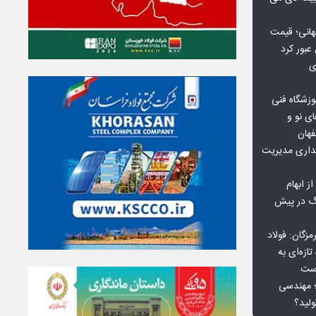
هانی؛ قیمت
ی
وزشگاه فنی
ی نو و
فهان
بداری مدیریت
ز ابهام
نگ در پیش
گان: فولاد
ازه‌ای به
است
 بورس کالا؛ مهندسی
لید؟