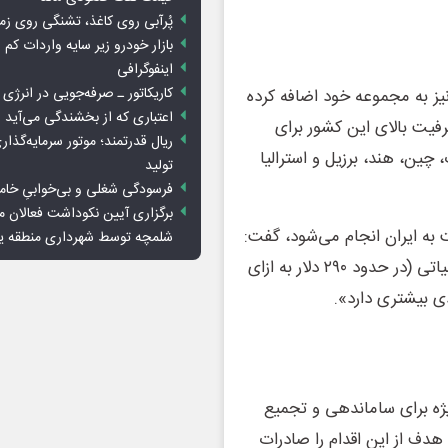
پُرآبی روی کاغذ، تشنگی روی زم
بازار خودرو زیر سایه واردات کم ا
اینفوگرافی
کاریکاتور ـ صرفه‌جویی در انرژی
 نیز به مجموعه خود اضافه کرده
اعتباری که از بخشندگی می‌آید
رفیت بالای این کشور برای
ریال قدرتمند؛ موتور سرمایه‌گذار
چین، هند، برزیل و استرالیا
تولید
فرسودگی شغلی و بی‌خوابیِ خام
برگزاری آیین نکوداشت فعالان م
ت به ایران انجام می‌شود، گفت:
شلمچه توسط شهرداری منطقه 
«در عراق با توجه به قیمت پایین لیر و کاهش هزینه‌های مالیاتی (در حدود ۲۹۰ دلار به ازای
دی بیشتری دارد».
ه برای ساماندهی و تجمیع
دف از این اقدام را صادرات