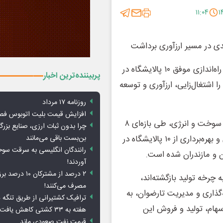
۱۱:۰۴
محمدمهدی فضلی، رئیس هیئت مدیره هلدینگ تارضوان، از راه‌اندازی موفق ۱۰ پالایشگاه در
پربیننده‌ترین اخبار
 اشتغال‌زایی، ارزآوری و توسعه
روزنامه ۱۷ مرداد
افزایش قیمت بلیت اتوبوس فص
به گزارش خبرنگار ما، هلدینگ تارضوان با تمرکز ویژه بر حوزه سوخت و انرژی، طی بازه‌ای ۸
چرا بدون ثبات ارزی، صنایع بزرگ
بن‌بست باقی می‌مانند
ماهه از اواسط سال ۱۴۰۳ تا ابتدای ۱۴۰۴، موفق به فعال‌سازی و بهره‌برداری از ۱۰ پالایشگاه در
رانندگان انگلیسی به سرقت سو
 و مازندران شده است.
آوردند!
۲ درصد از مشترکان 
 چرخه تولید بازگشته‌اند،
مصرف می‌کنند!
ه‌گذاری و مدیریت تارضوان، به
ترافیک کشتیرانی از طریق تنگه 
 سهام، تولید و فروش این
هفته به ۳۳ کشتی کاهش یافت
قیمت نفت صعودی ماند