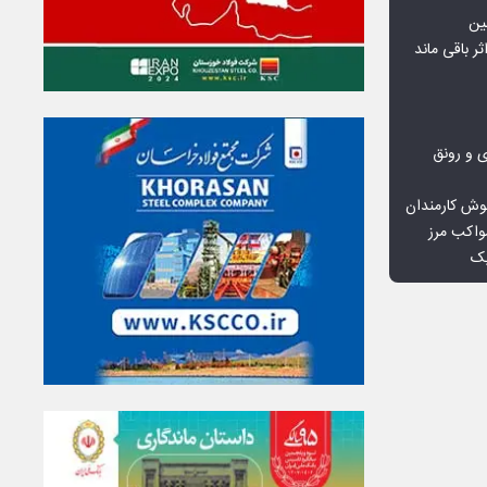
ین
ثر باقی ماند
ی و رونق
وش کارمندان
واکب مرز
یک