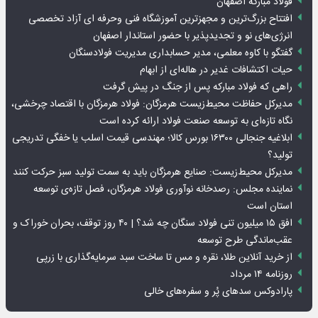
فولاد مبارکه اصفهان
افتتاح بزرگ‌ترین و مجهزترین آموزشگاه فنی وحرفه ای آزاد تخصصی
انرژی‌های نو و تجدیدپذیر با حضور استاندار اصفهان
گفتگو با کاوه معلمی، مدیر حسابداری مدیریت فولادسنگان
حیات اکتشافات غدیر در هاله‌ای از ابهام
راهی که فولاد مبارکه پس از جنگ در پیش گرفت
مدیرکل حفاظت محیط‌زیست هرمزگان: فولاد هرمزگان با اقتصاد چرخشی،
نگاه تازه‌ای به توسعه صنعت فولاد ارائه کرده است
ابلاغیه جنجالی ۱۶۳۰۰ بورس کالا؛ مهندسی قیمت اسلب یا خفگی تدریجی
تولید؟
مدیرکل محیط‌زیست: صنایع هرمزگان باید به سمت تولید سبز حرکت کنند
نماینده مجلس: رصدخانه نوآوری فولاد هرمزگان، فصل تازه‌ی توسعه
استان است
افق ۱۵ میلیون تنی فولاد سنگان چه شد؟ | ۴۰ روز توقف، بحران خوراک و
عقب‌ماندگی طرح توسعه
از خرید آنلاین طلا، نقره و مس تا ساخت سبد سرمایه‌گذاری با زرپی
روزنامه ۱۴ مرداد
پارادوکس سدهای پُر و سفره‌های خالی