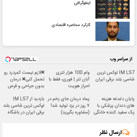
اینفوگرافی
کارکرد محاصره اقتصادی
از سراسر وب
IM LS7 لوکس ترین
وام 100 هزار تتری
❌لازم نیست کمردرد رو
شاسی بلند برقی ایران
آبان تتر | فوری، فقط با
تحمل کنی❌ درمان
احراز هویت
بدون جراحی و قرص
(پرسشنامه)
پایان دغدغه هزینه
پماد درمان جای زخم در
بازدید از IM LS7
های دندان پزشکی با
۷ روز در یزد تولید شد!
لوکس ترین شاسی بلند
پک سفید کننده خانگی
(مشاوره بگیرید)
برقی ایران در باشگاه
انقلاب
ارسال نظر