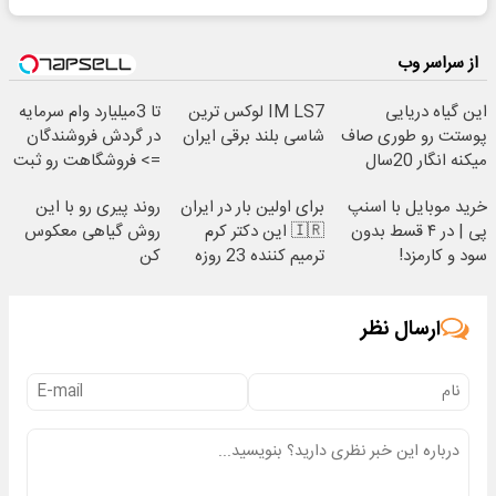
از سراسر وب
این گیاه دریایی
IM LS7 لوکس ترین
تا 3میلیارد وام سرمایه
پوستت رو طوری صاف
شاسی بلند برقی ایران
در گردش فروشندگان
میکنه انگار 20سال
=> فروشگاهت رو ثبت
جوون شدی🔥
کن
خرید موبایل با اسنپ
برای اولین بار در ایران
روند پیری رو با این
پی | در ۴ قسط بدون
🇮🇷 این دکتر کرم
روش گیاهی معکوس
سود و کارمزد!
ترمیم کننده 23 روزه
کن
ساخت!
ارسال نظر