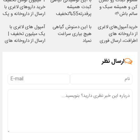
سموم کبدت رو کنترل
با این نوشیدنی گیاهی
1 میلیون تومان تخفیف
کن و همیشه سبک و
کبدت همیشه
خرید داروهای لاغری با
سالم باش🌱
پرقدرته55%تخفیف
ارسال از داروخانه و پک
یخ!
خریدآمپول‌های لاغری
با این دمنوش گیاهی
آمپول های لاغری با
از داروخانه های
هیچ بیاری سراغت
یک میلیون تخفیف |
اطرافت، ارسال فوری
نمیاد
ارسال از داروخانه های
همراه با پک یخ!
معتبر
ارسال نظر