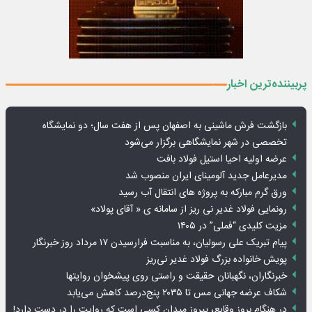
پربیننده‌ترین اخبار
بازگشت فرش ماشینی به اصفهان پس از هفت سال؛ دو نمایشگاه
تخصصی در شهر نمایشگاهی برگزار می‌شود
عرضه اولیه احیا استیل فولاد بافت
مدیرعامل جدید آلومینای ایران منصوب شد
ورق گرم مبارکه به پروژه های انتقال آب رسید
رونمایی فولاد غدیر نی ریز از سامانه ی « آقای پولاد»
مزیت کلیدی “فملی” در ۱۴۰۵
پیام تبریک علی رسولیان، به مناسبت فرارسیدن ۱۷ مرداد روز خبرنگار
پویش خانواده بزرگ فولاد غدیر نی‌ریز
خبرنگاران، نگهبانان حقیقت و راستی روی پیشخوان روایت­ها
شکاف عرضه جهانی مس تا ۲۰۳۵ پنج‌درصد کاهش می‌یابد
در هنگام بروز وقایع، پیروز میدان کسی است که روایت را در دست دارد!