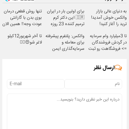
به دنیای عالی بازار
برای اولین بار در ایران
تنها روش قطعی درمان
والکس خوش آمدید!
🇮🇷 این دکتر کرم
بوی بدن با گارانتی
ترید را آغاز کنید!
ترمیم کننده 23 روزه
عودت وجه‼️ همین الان
ساخت!
ببین
تا 3میلیارد وام سرمایه
والکس: پلتفرم پیشرفته
تا آخر شهریور12کیلو
در گردش فروشندگان
برای معامله و
لاغر شو😍👌🏻
=> فروشگاهت رو ثبت
سرمایه‌گذاری ایمن
کن
ارسال نظر