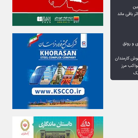
ین
ثر باقی ماند
ی و رونق
وش کارمندان
واکب مرز
یک