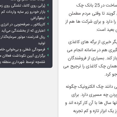
مجموعه عوامل باعث شده است که با وجود فراهم بودن زیرساخت در 25 بانک چک
پُرآبی روی کاغذ، تشنگی روی زم
بازار خودرو زیر سایه واردات کم ا
ی گویند تا وقتی مردم مطمئن
اینفوگرافی
 دارد و برای شرکت ها هم از
کاریکاتور ـ صرفه‌جویی در انرژی
ن بعید است.
اعتباری که از بخشندگی می‌آید
ریال قدرتمند؛ موتور سرمایه‌گذار
یگر خبری از برگه های کاغذی
تولید
فرسودگی شغلی و بی‌خوابیِ خام
یری هم در سامانه انجام می
برگزاری آیین نکوداشت فعالان م
باز کند. بسیاری از فروشندگان
شلمچه توسط شهرداری منطقه 
 همان چک کاغذی را ترجیح می
و کرد.
ی دانند چک الکترونیک چگونه
دن چه مسیری دارد. برای
سال ها با آن کار کرده اند و
ک ابزار تازه و کم تجربه