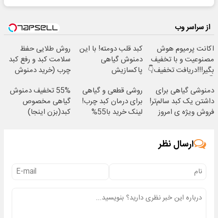
از سراسر وب
اکانت پرمیوم هوش
کبد قلب دومته! با این
روش طلایی حفظ
مصنوعیت و با تخفیف
دمنوش گیاهی
سلامت کبد و رفع کبد
بگیر!!!دریافت تخفیف👇
پاکسازیش
چرب (خرید دمنوش
👇
کن55%تخفیف
کبد با تخفیف ویژه)
دمنوشی گیاهی برای
روشی قطعی و گیاهی
55% تخفیف دمنوش
داشتن یک کبد سالم‌تر!
برای درمان کبد چرب!
گیاهی مخصوص
فروش ویژه ی امروز
لینک خرید با55%
کبد(بزن اینجا)
با50% تخفیف
تخفیف ویژه
ارسال نظر