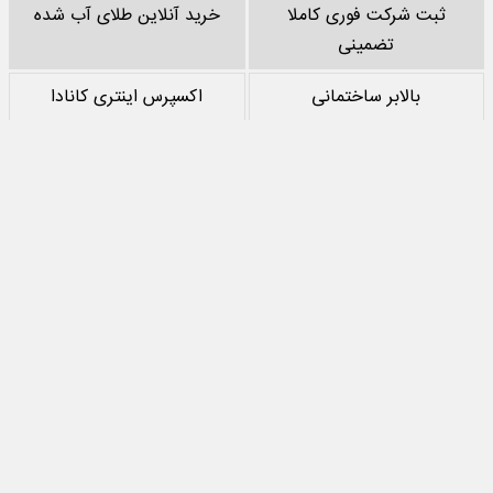
ثبت شرکت فوری کاملا
خرید آنلاین طلای آب شده
تضمینی
بالابر ساختمانی
اکسپرس اینتری کانادا
خرید پشم سنگ
نقد کردن درآمد یوتیوب
خرید سرور
مرجع بازی های مود اندروید
تمام حقوق مادی‌ و معنوی این سایت متعلق به
جهان اقتصاد
است و استفاده از
مطالب با ذکر منبع بلامانع است.
طراحی سایت خبری و خبرگزاری
آسام
تماس با ما
درباره ما