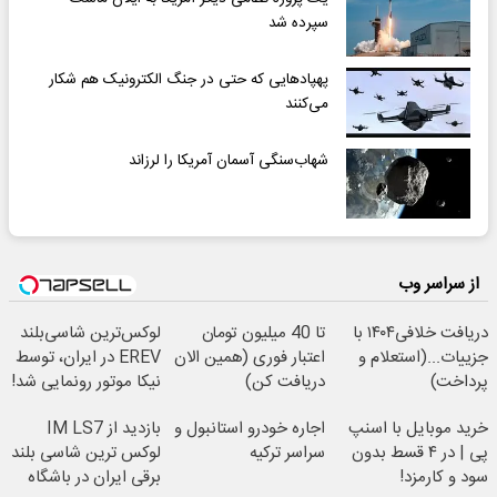
سپرده شد
پهپادهایی که حتی در جنگ الکترونیک هم شکار
می‌کنند
شهاب‌سنگی آسمان آمریکا را لرزاند
از سراسر وب
دریافت خلافی۱۴۰۴ با
تا 40 میلیون تومان
لوکس‌ترین شاسی‌بلند
جزییات...(استعلام و
اعتبار فوری (همین الان
EREV در ایران، توسط
پرداخت)
دریافت کن)
نیکا موتور رونمایی شد!
خرید موبایل با اسنپ
اجاره خودرو استانبول و
بازدید از IM LS7
پی | در ۴ قسط بدون
سراسر ترکیه
لوکس ترین شاسی بلند
سود و کارمزد!
برقی ایران در باشگاه