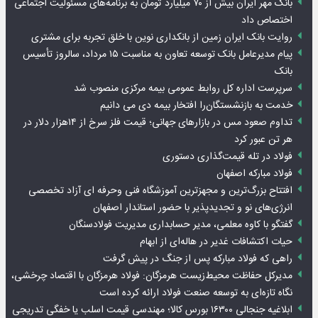
بانک مهر ایران بیش از ۷۰ میلیارد تومان به برنامه‌های مسئولیت اجتماعی
اختصاص داد
روایت بانک ایران زمین از بانکداری نوین با خلق تجربه برای مشتری
پیام مدیرعامل بانک توسعه تعاون به مناسبت ۱۵ مرداد، سالروز تأسیس
بانک
سرپرست اداره کل روابط عمومی بیمه مرکزی منصوب شد
خدمت به بازنشستگان‌را افتخار بیمه دی می دانیم
تداوم صعود مس در بازارهای جهانی؛ قیمت فلز سرخ از ۱۴هزار دلار در
هر تن عبور کرد
فولاد در تله قیمت‌گذاری دستوری
فولاد مبارکه اصفهان
افتتاح بزرگ‌ترین و مجهزترین آموزشگاه فنی وحرفه ای آزاد تخصصی
انرژی‌های نو و تجدیدپذیر با حضور استاندار اصفهان
گفتگو با کاوه معلمی، مدیر حسابداری مدیریت فولادسنگان
حیات اکتشافات غدیر در هاله‌ای از ابهام
راهی که فولاد مبارکه پس از جنگ در پیش گرفت
مدیرکل حفاظت محیط‌زیست هرمزگان: فولاد هرمزگان با اقتصاد چرخشی،
نگاه تازه‌ای به توسعه صنعت فولاد ارائه کرده است
ابلاغیه جنجالی ۱۶۳۰۰ بورس کالا؛ مهندسی قیمت اسلب یا خفگی تدریجی