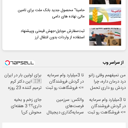
حامینا" محصول جدید بانک ملت برای تامین
مالی نهاده های دامی
ثبت‌سفارش موبایل؛جهش قیمتی وپیشنهاد
استفاده از واردات بدون انتقال ارز
از سراسر وب
من نمیفهمم وقتی زانو
تا 3میلیارد وام سرمایه
برای اولین بار در ایران
درد درمان داره، چرا
در گردش فروشندگان
🇮🇷 این دکتر کرم
دردش رو داری تحمل
=> فروشگاهت رو ثبت
ترمیم کننده 23 روزه
میکنی؟❗
کن
ساخت!
تا 3میلیارد وام سرمایه
والکس: سرزمین
جای زخم و بخیه
در گردش فروشندگان
فرصت‌های
داری؟؟ 3 هفته‌ای
=> فروشگاهت رو ثبت
سرمایه‌گذاری دیجیتال
محوش کن!
کن
شما