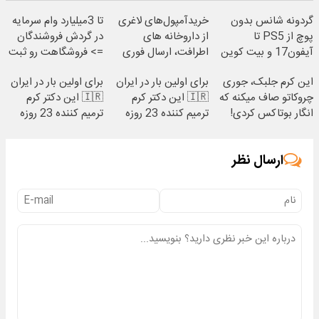
گردونه شانس بدون
خریدآمپول‌های لاغری
تا 3میلیارد وام سرمایه
پوچ از PS5 تا
از داروخانه های
در گردش فروشندگان
آیفون17 و بیت کوین
اطرافت، ارسال فوری
=> فروشگاهت رو ثبت
🔥
همراه با پک یخ!
کن
این کرم جلبک، جوری
برای اولین بار در ایران
برای اولین بار در ایران
چروکاتو صاف میکنه که
🇮🇷 این دکتر کرم
🇮🇷 این دکتر کرم
انگار بوتاکس کردی!
ترمیم کننده 23 روزه
ترمیم کننده 23 روزه
(تخفیف ویژه)
ساخت!
ساخت!
ارسال نظر