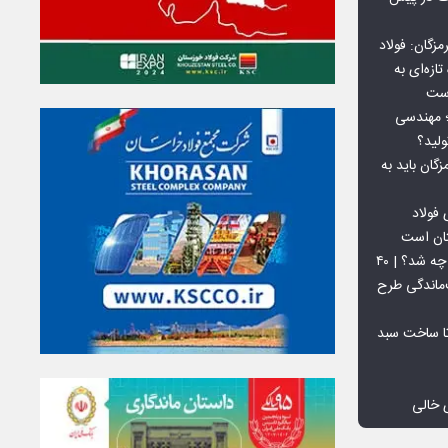
گان: فولاد
ازه‌ای به
است
 بورس کالا؛ مهندسی
لید؟
ان باید به
فولاد
تان است
افق ۱۵ میلیون تنی فولاد سنگان چه شد؟ | ۴۰
‌ماندگی طرح
تا ساخت سبد
 خالی