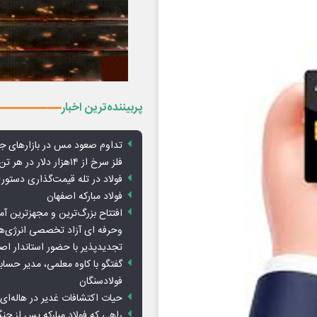
پربیننده‌ترین اخبار
تداوم صعود مس در بازارهای ج
فلز سرخ از ۱۴هزار دلار در هر تن عبور کرد
فولاد در تله قیمت‌گذاری دستور
فولاد مبارکه اصفهان
افتتاح بزرگ‌ترین و مجهزترین آم
وحرفه ای آزاد تخصصی انرژی‌ها
تجدیدپذیر با حضور استاندار اص
گفتگو با کاوه معلمی، مدیر حسا
فولادسنگان
حیات اکتشافات غدیر در هاله‌ای ا
راهی که فولاد مبارکه پس از ج