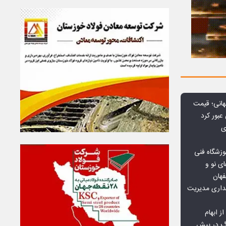
هانی؛ قیمت
ی
وزشگاه فنی
ی نو و
فهان
بداری مدیریت
ز ابهام
نگ در پیش