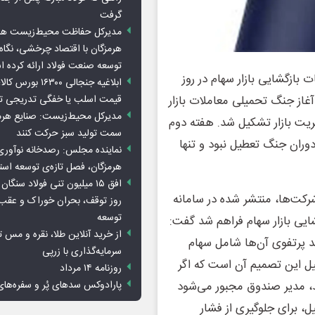
گرفت
مدیرکل حفاظت محیط‌زیست هرمز
هرمزگان با اقتصاد چرخشی، نگاه ت
توسعه صنعت فولاد ارائه کرده 
 بازگشایی بازار سهام در روز
ابلاغیه جنجالی ۱۶۳۰۰
قیمت اسلب یا خفگی تدریجی تو
س از آغاز جنگ تحمیلی معاملات بازار
مدیرکل محیط‌زیست: صنایع هرمزگ
یت بازار تشکیل شد. هفته دوم
سمت تولید سبز حرکت کنند
 دوران جنگ تعطیل نبود و تنها
نماینده مجلس: رصدخانه نوآوری 
هرمزگان، فصل تازه‌ی توسعه اس
رکت‌ها، منتشر شده در سامانه
روز توقف، بحران خوراک و عقب
توسعه
ایی بازار سهام فراهم شد گفت:
از خرید آنلاین طلا، نقره و مس 
سته از صندوق‌های سهامی که بیش از ۳۵ درصد پرتفوی آن‌ها شامل سهام
سرمایه‌گذاری با زرپی
ل این تصمیم آن است که اگر
روزنامه ۱۴ مرداد
پارادوکس سدهای پُر و سفره‌های
د، مدیر صندوق مجبور می‌شود
، برای جلوگیری از فشار