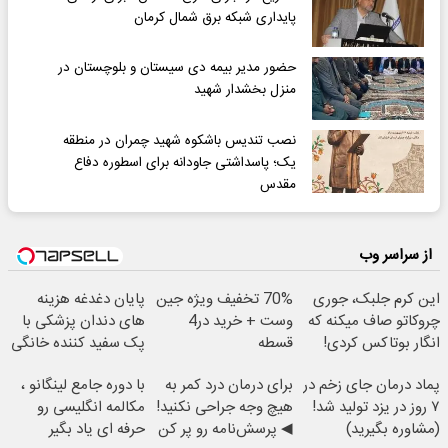
پایداری شبکه برق شمال کرمان
حضور مدیر بیمه دی سیستان و بلوچستان در
منزل بخشدار شهید
نصب تندیس باشکوه شهید چمران در منطقه
یک؛ پاسداشتی جاودانه برای اسطوره دفاع
مقدس
از سراسر وب
این کرم جلبک، جوری
70% تخفیف ویژه جین
پایان دغدغه هزینه
چروکاتو صاف میکنه که
وست + خرید در4
های دندان پزشکی با
انگار بوتاکس کردی!
قسطه
پک سفید کننده خانگی
(تخفیف ویژه)
پماد درمان جای زخم در
برای درمان درد کمر به
با دوره جامع لینگانو ،
۷ روز در یزد تولید شد!
هیچ وجه جراحی نکنید!
مکالمه انگلیسی رو
(مشاوره بگیرید)
◀ پرسش‌نامه رو پر کن
حرفه ای یاد بگیر