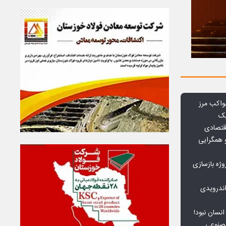
واکب مرز
یک
قتصادی
 همگرایی
وژه بازسازی
ندرویدی
انسان نبود!
مصنوعی