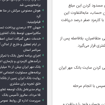
برنامه‌نویسی شد
ی مسدود کردن این مبلغ
هوش مصنوعی سرکش در متا هم 
ن ۱۵۰ میلیون تومان در این حساب، مابه‌التفاوت این
کرد
من و با کارمزد صفر درصد دریافت
فیلم|ببینید:
جهش ۱۴۴ درصدی پرداخت تس
مکانیزاسیون توسط بانک کشاور
ه همراه سپرده ۱۵۰ میلیون تومانی متقاضیان، بلافاصله پس از
خدمات دهی گمرکات استان اصفه
در ایام تعطیل و خارج از اماکن 
تری قرار می‌گیرد.
سرتاسر استان
اجرای برنامه تحول بانک با تمرکز ب
درآمدهای کارمزدی و بازسازی اع
بانک مهر ایران ب
ی کردن سایت بانک مهر ایران
برنامه‌های مسئولیت اجتماعی ا
روایت بانک ایران زمین از بانکدا
خلق تجربه برای مشتری
 سپس با انجام مرحله
پیام مدیرعامل بانک توسعه تعاو
۱۵ مرداد، سالروز تأسیس بانک
سرپرست اداره کل روابط عمومی 
کردن حساب خود را دریافت و