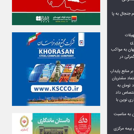
جنجال به پا
هیلات
زی
ان به مواکب
گمرکی در
ر منابع پایدار،
تماد مشتریان
یش از ۷۰ میلیارد تومان به
ختصاص داد
ری نوین با
ن به مناسبت
بیمه مرکزی