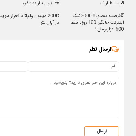
قیمت بازار ✅
☎️ بدون نیاز به تلفن
⏳فرصت محدود!! 3000گیگ
❗❗200 میلیون وام❗❗ با احراز هوی
اینترنت خانگی 180 روزه فقط
در آبان تتر
600 هزارتومان!!
ارسال نظر
ارسال