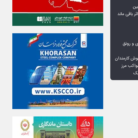
ین
ثر باقی ماند
ی و رونق
وش کارمندان
واکب مرز
یک