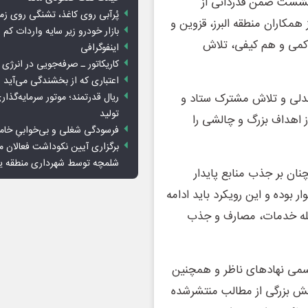
 نشست ضمن قدردانی از
پُرآبی روی کاغذ، تشنگی روی زم
همکاران منطقه البرز، قزوین و
بازار خودرو زیر سایه واردات کم ا
 کمی و هم کیفی، تلاش
اینفوگرافی
کاریکاتور ـ صرفه‌جویی در انرژی
اعتباری که از بخشندگی می‌آید
ریال قدرتمند؛ موتور سرمایه‌گذار
دلی و تلاش مشترک ستاد و
تولید
ز اهداف بزرگ و چالشی را
فرسودگی شغلی و بی‌خوابیِ خام
برگزاری آیین نکوداشت فعالان م
شلمچه توسط شهرداری منطقه 
نان بر جذب منابع پایدار
بوده و این رویکرد باید ادامه
جمله خدمات، مصارف و جذب
ی رسمی نهادهای ناظر و همچنین
خش بزرگی از مطالب منتشرشده