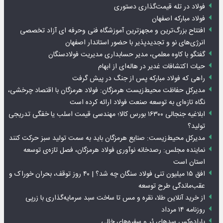
فولاد در تله قیمت‌گذاری دستوری
فولاد مبارکه اصفهان
افتتاح بزرگ‌ترین و مجهزترین آموزشگاه فنی وحرفه ای آزاد تخصصی
انرژی‌های نو و تجدیدپذیر با حضور استاندار اصفهان
گفتگو با کاوه معلمی، مدیر حسابداری مدیریت فولادسنگان
حیات اکتشافات غدیر در هاله‌ای از ابهام
راهی که فولاد مبارکه پس از جنگ در پیش گرفت
مدیرکل حفاظت محیط‌زیست هرمزگان: فولاد هرمزگان با اقتصاد چرخشی،
نگاه تازه‌ای به توسعه صنعت فولاد ارائه کرده است
ابلاغیه جنجالی ۱۶۳۰۰ بورس کالا؛ مهندسی قیمت اسلب یا خفگی تدریجی
تولید؟
مدیرکل محیط‌زیست: صنایع هرمزگان باید به سمت تولید سبز حرکت کنند
نماینده مجلس: رصدخانه نوآوری فولاد هرمزگان، فصل تازه‌ی توسعه
استان است
افق ۱۵ میلیون تنی فولاد سنگان چه شد؟ | ۴۰ روز توقف، بحران خوراک و
عقب‌ماندگی طرح توسعه
از خرید آنلاین طلا، نقره و مس تا ساخت سبد سرمایه‌گذاری با زرپی
روزنامه ۱۴ مرداد
پارادوکس سدهای پُر و سفره‌های خالی