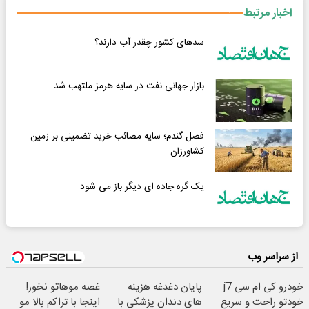
اخبار مرتبط
سدهای کشور چقدر آب دارند؟
بازار جهانی نفت در سایه هرمز ملتهب شد
فصل گندم؛ سایه مصائب خرید تضمینی بر زمین
کشاورزان
یک گره جاده ای دیگر باز می شود
از سراسر وب
خودرو کی ام سی j7
پایان دغدغه هزینه
غصه موهاتو نخور!
خودتو راحت و سریع
های دندان پزشکی با
اینجا با تراکم بالا مو