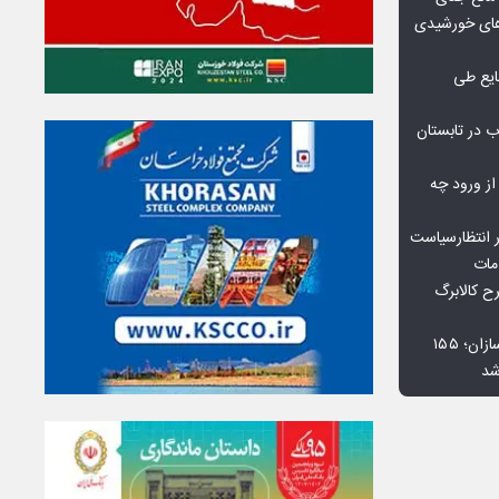
گاه‌های خورشیدی
یع طی
 در تابستان
 از ورود چه
 انتظارسیاست
مات
 کالابرگ
افت ۳۴ درصدی فروش خودروسازان؛ ۱۵۵
شد