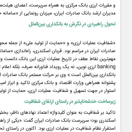
و مقررات ارزی بانک مرکزی به همراه سرپرست، اعضای هیئت‌مد
مدیران ارشد بانک صادرات ایران، میزبان رونمایی از «سامانه ج
تحول راهبردی در نگرش به بانکداری بین‌الملل
«شفافیت عملیات ارزی» و «حمایت از تولید ملی» از جمله مح
صادرات ایران در مراسم بود. قربان اسکندری، راه‌اندازی «سامانه
banking ارزی نوین، نه یک رویداد فناورانه صرف، بلکه اع
بانکداری بین‌الملل است.» وی بر حرکت مستمر بانک صادرات ای
پشتوانه همراهی وزارت اقتصاد و بانک مرکزی تاکید و ابراز امی
استوار در جهت تسهیل و شفافیت عملیات ارزی، حمایت از تولید 
زیرساخت خدشه‌ناپذیر در راستای ارتقای شفافیت
تاکید بر شفافیت به عنوان کلیدواژه اعتماد نهادهای ناظر، ب
اسکندری بود؛ سرپرست بانک صادرات ایران گفت: «یکی از راهبر
استقرار نظام شفافیت در عملیات ارزی بود. اکنون در راستای تح