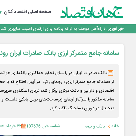
یک اشتباه کلاد، تمام اطلاعات کاربر را به باد داد
اینوتکس امسال با مدل جدید برگزار می‌شود
صفحه اصلی
اقتصاد کلان
رگولاتوری: اعمال ضریب ۲.۷ برای اینترنت بین‌الملل صحت ندارد
راه‌آهن موظف به ارائه برنامه برای ارتقای امنیت سایبری شد
خبر فوری:
با تقاضای برق ناپایدار هوش مصنوعی خودزنی می‌کند
…
یک اشتباه کلاد، تمام اطلاعات کاربر را به باد داد
اینوتکس امسال با مدل جدید برگزار می‌شود
سامانه جامع متمرکز ارزی بانک صادرات ایران رون
​بانک صادرات ایران در راستای تحقق حداکثری بانکداری هوشمن
از «سامانه جامع متمرکز ارزی» رونمایی کرد. در آیین افتتاح که با حض
اقتصادی و دارایی و بانک مرکزی برگزار شد، قربان اسکندری سرپرست
سامانه مذکور را سرآغاز ارتقای زیرساخت‌های نوین بانکی دانست و ب
دیجیتال در دوران پساجنگ تاکید کرد.
خانه
شناسه خبر: 187676
۲۲ خرداد ۱۴۰۵
بانک و بیمه