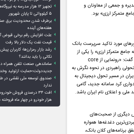
یره و جمعی از معاونان و
تجهیز ۱۲ هزار مدرسه به نیرو
امع متمرکز ارزی» بود.
۵ کیلوواتی تا پایان شهریور
برطرف شدن محدودیت‌ برق صنا
هفته‌های آینده
علت افزایش رقم برخی قبوض آب
قیمت نفت یک دلار بالا رفت
ورهای مورد تاکید سرپرست بانک
رشد بازار رمزارزها؛ کاربران پیش
 جامع متمرکز ارزی» را یکی از
نکاتی را باید بدانند؟
مهم‌ترین نقاط عطف در تاریخ عملیات ارزی این بانک دانست و گفت: «رونمایی از core
ساماندهی صنعت تلفن همراه در
لام تحولی راهبردی در نحوه نگرش به
جدیددولت؛حمایت ازتولید وخد
ران در مسیر تحول دیجیتال به
صندوق توسعه ملی نقشی در طرح
دواری کرد سامانه جدید، گامی
ندارد
ملی و اعتلای نام ایران باشد.
هزار خودرو در چهار ماه فروخته 
خش دیگری از صحبت‌های
دی‌ترین دغدغه‌ها همواره
قق برنامه‌های کلان بانک،