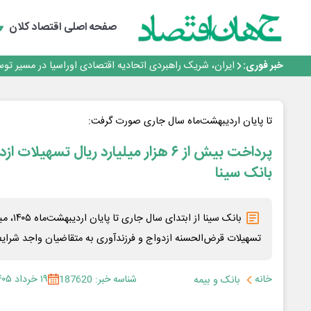
روزنامه ۱۷ مرداد
توسعه زنجیره صنعت مس با تکیه بر اکتشاف و مدل‌های نوین
صفحه اصلی
اقتصاد کلان
فولاد غدیر نی‌ریز در جمع ۱۰ شرکت برتر بورس کالا
ایران پیشنهاد برگزاری دوره‌ای «اکسپو بریکس» را ارائه کرد
خبر فوری:
ایران، شریک راهبردی اتحادیه اقتصادی اوراسیا در مسیر تو
روزنامه ۱۷ مرداد
توسعه زنجیره صنعت مس با تکیه بر اکتشاف و مدل‌های نوین
فولاد غدیر نی‌ریز در جمع ۱۰ شرکت برتر بورس کالا
تا پایان اردیبهشت‌ماه سال جاری صورت گرفت:
پرداخت بیش از ۶ هزار میلیارد ریال تسهی
بانک سینا
تسهیلات قرض‌الحسنه ازدواج و فرزندآوری به متقاضیان واجد شرا
خانه
شناسه خبر: 187620
۱۹ خرداد ۱۴۰۵
بانک و بیمه