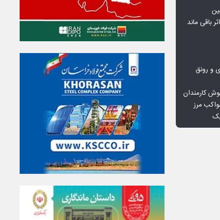
ین
ثر باقی ماند
ی و رونق
وش کارمندان
واکب مرز
یک