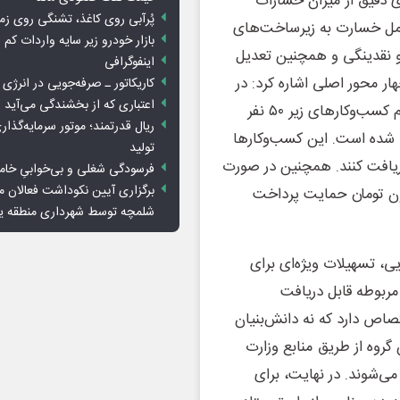
ی دقیق از میزان خسارات
پُرآبی روی کاغذ، تشنگی روی زم
شامل خسارت به زیرساخت‌های
بازار خودرو زیر سایه واردات کم ا
و نقدینگی و همچنین تعدیل
اینفوگرافی
ر محور اصلی اشاره کرد: در
کاریکاتور ـ صرفه‌جویی در انرژی
اعتباری که از بخشندگی می‌آید
گام نخست، با همکاری وزارت اقتصاد، سامانه‌ای برای ثبت‌نام کسب‌وکارهای زیر ۵۰ نفر
ریال قدرتمند؛ موتور سرمایه‌گذار
در نظر گرفته شده است. این کسب‌وکارها
تولید
‌الحسنه دریافت کنند. همچنین در صورت
فرسودگی شغلی و بی‌خوابیِ خام
برگزاری آیین نکوداشت فعالان م
ندن نیروی انسانی، به ازای هر شغل، ۴۴ میلیون تومان حمایت پرداخت
شلمچه توسط شهرداری منطقه 
ی، تسهیلات ویژه‌ای برای
مربوطه قابل دریافت
صاص دارد که نه دانش‌بنیان
گروه از طریق منابع وزارت
می‌شوند. در نهایت، برای