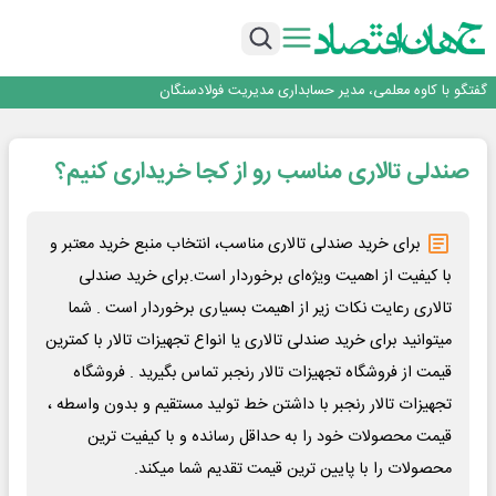
فولاد در تله قیمت‌گذاری دستوری
فولاد مبارکه اصفهان
افتتاح بزرگ‌ترین و مجهزترین آموزشگاه فنی وحرفه ای آزاد تخصصی انرژی‌های نو و
تجدیدپذیر با حضور استاندار اصفهان
گفتگو با کاوه معلمی، مدیر حسابداری مدیریت فولادسنگان
تداوم صعود مس در بازارهای جهانی؛ قیمت فلز سرخ از ۱۴هزار دلار در هر تن عبور کرد
فولاد در تله قیمت‌گذاری دستوری
صندلی تالاری مناسب رو از کجا خریداری کنیم؟
برای خرید صندلی تالاری مناسب، انتخاب منبع خرید معتبر و
با کیفیت از اهمیت ویژه‌ای برخوردار است.برای خرید صندلی
تالاری رعایت نکات زیر از اهیمت بسیاری برخوردار است . شما
میتوانید برای خرید صندلی تالاری یا انواع تجهیزات تالار با کمترین
قیمت از فروشگاه تجهیزات تالار رنجبر تماس بگیرید . فروشگاه
تجهیزات تالار رنجبر با داشتن خط تولید مستقیم و بدون واسطه ،
قیمت محصولات خود را به حداقل رسانده و با کیفیت ترین
محصولات را با پایین ترین قیمت تقدیم شما میکند.