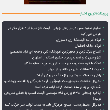
پربیننده‌ترین اخبار
تداوم صعود مس در بازارهای جهانی؛ قیمت فلز سرخ از ۱۴هزار دلار در
هر تن عبور کرد
فولاد در تله قیمت‌گذاری دستوری
فولاد مبارکه اصفهان
افتتاح بزرگ‌ترین و مجهزترین آموزشگاه فنی وحرفه ای آزاد تخصصی
انرژی‌های نو و تجدیدپذیر با حضور استاندار اصفهان
گفتگو با کاوه معلمی، مدیر حسابداری مدیریت فولادسنگان
حیات اکتشافات غدیر در هاله‌ای از ابهام
راهی که فولاد مبارکه پس از جنگ در پیش گرفت
مدیرکل حفاظت محیط‌زیست هرمزگان: فولاد هرمزگان با اقتصاد چرخشی،
نگاه تازه‌ای به توسعه صنعت فولاد ارائه کرده است
ابلاغیه جنجالی ۱۶۳۰۰ بورس کالا؛ مهندسی قیمت اسلب یا خفگی تدریجی
تولید؟
مدیرکل محیط‌زیست: صنایع هرمزگان باید به سمت تولید سبز حرکت کنند