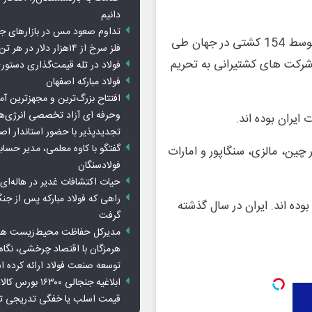
دانیم
تداوم صعود مس در بازارهای ج
این نهاد دولتی آمریکا اذعان می کند نفت و میعانات ایران توسط 154 کشتی در جهان طی
فلز سرخ از ۱۴هزار دلار در هر تن عبور کرد
یی شرکت های کشتیرانی به تحریم
فولاد در تله قیمت‌گذاری دستور
فولاد مبارکه اصفهان
افتتاح بزرگ‌ترین و مجهزترین آم
وحرفه ای آزاد تخصصی انرژی‌ها
تجدیدپذیر با حضور استاندار اص
گفتگو با کاوه معلمی، مدیر حسا
 چین، مالزی، سنگاپور و امارات
فولادسنگان
حیات اکتشافات غدیر در هاله‌ای ا
راهی که فولاد مبارکه پس از ج
وده اند. ایران در سال گذشته
گرفت
مدیرکل حفاظت محیط‌زیست هرمز
هرمزگان با اقتصاد چرخشی، نگاه ت
توسعه صنعت فولاد ارائه کرده 
ابلاغیه جنجالی ۱۶۳۰۰
قیمت اسلب یا خفگی تدریجی تو