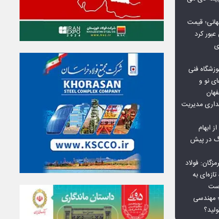
هانی؛ قیمت
ی
وزشگاه فنی
ی نو و
فهان
بداری مدیریت
ز ابهام
نگ در پیش
گان: فولاد
ازه‌ای به
است
 بورس کالا؛ مهندسی
لید؟