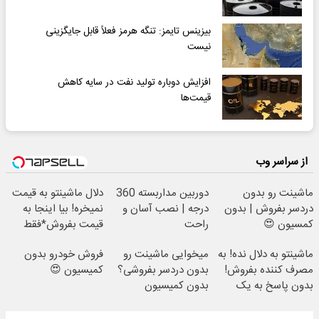
بیزینس تایمز: تنگه هرمز فعلاً قابل جایگزینی
نیست
افزایش دوباره تولید نفت در سایه کاهش
قیمت‌ها
از سراسر وب
ماشینت رو بدون
دوربین مداربسته 360
دلال ماشینتو به قیمت
دردسر بفروش | بدون
درجه | نصب آسان و
نمیخره! بیا اینجا به
کمسیون 😍
راحت
قیمت بفروش*فقط
خریدار واقعی*
ماشینتو به دلال نده! به
میخوایی ماشینت رو
فروش خودرو بدون
مصرف کننده بفروش!
بدون دردسر بفروشی؟
کمیسیون 😍
بدون پاسخ به یک
بدون کمیسیون
تماس