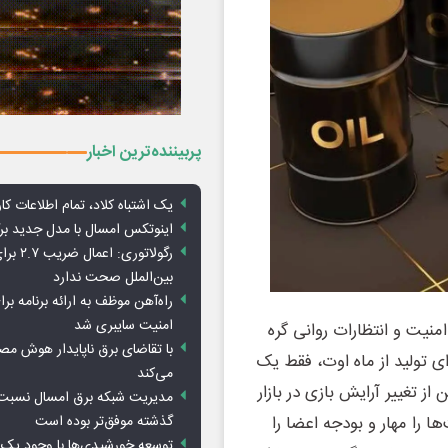
پربیننده‌ترین اخبار
یک اشتباه کلاد، تمام اطلاعات کارب
اینوتکس امسال با مدل جدید برگ
رگولاتوری: 
بین‌الملل صحت ندارد
راه‌آهن موظف به ارائه برنامه برا
امنیت سایبری شد
منیت و انتظارات روانی گره
با تقاضای برق ناپایدار هوش م
پلاس برای افزایش 188 هزار بشکه‌ای تولید از ماه اوت، فقط یک
می‌کند
 تغییر آرایش بازی در بازار
مدیریت شبکه برق امسال نسبت 
گذشته موفق‌تر بوده است
 را مهار و بودجه اعضا را
توسعه خورشیدی‌ها با وجود یک 