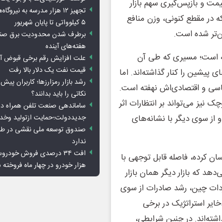
یمت و بازپس‌گیری سهم بازار
تجهیز ۱۲ هزار مدرسه به نیرو
ه در مقطع کنونی، وزن منافع
۵ کیلوواتی تا پایان شهریور
ن‌تر شده است.
برطرف شدن محدودیت‌ برق صنا
هفته‌های آینده
یه است؛ مسیری که طی آن
علت افزایش رقم برخی قبوض آب
قیمت نفت یک دلار بالا رفت
شین را کنار گذاشته‌اند. اما
رشد بازار رمزارزها؛ کاربران پیش
اسی و اقتصادی‌اش نهفته است.
نکاتی را باید بدانند؟
ک نیز می‌تواند بر انتظارات اثر
ساماندهی صنعت تلفن همراه در
جدیددولت؛حمایت ازتولید وخد
و از سوی دیگر با نشانه‌های
صندوق توسعه ملی نقشی در طرح
ندارد
72 دلار در هر بشکه نوسان کرده، فاصله قابل توجهی با
هزار خودرو در چهار ماه فروخته 
می‌دهد که بازار دیگر همان بازار
ات چین، رشد صادرات از سوی
خایر استراتژیک در برخی
اشته‌اند. در چنین شرایطی،