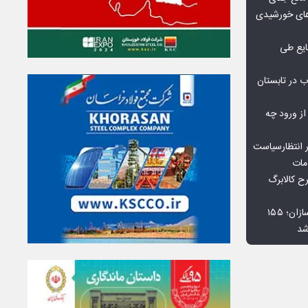
گاه‌های خورشیدی
یع طی
 در تابستان
 از ورود چه
 انتظارسیاست
مات
 کالابرگ
افت ۳۴ درصدی فروش خودروسازان؛ ۱۵۵
شد