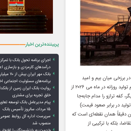
پربیننده‌ترین اخبار
اجرای برنامه تحول بانک با تمرکز ب
درآمدهای کارمزدی و بازسازی اع
بانک مهر ایران ب
ر برزخی میان بیم و امید
برنامه‌های مسئولیت اجتماعی ا
ایستاده است؛ سناریویی دوگانه که در آن، ریزش سنگین حجم تولید روزانه در ماه می ۲۰۲۶ از
روایت بانک ایران زمین از بانکدا
خلق تجربه برای مشتری
ی دیگر، کفه ترازو را مدام جابه‌جا
پیام مدیرعامل بانک توسعه تعاو
لید در برابر صعود قیمت)
۱۵ مرداد، سالروز تأسیس بانک
ن دقیقاً همان نقطه‌ای است که
سرپرست اداره کل روابط عمومی 
ا، بلکه با ترکیبی از
منصوب شد
خدمت به بازنشستگان‌را افتخار 