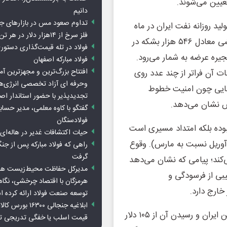
عیین می‌شوند.
دانیم
تداوم صعود مس در بازارهای ج
 روزانه نفت ایران در ماه
فلز سرخ از ۱۴هزار دلار در هر تن عبور کرد
می به رقم ۲ میلیون و ۳۳۰ هزار بشکه نزول کرده است؛ کاهشی معادل ۵۴۶ هزار بشکه در
فولاد در تله قیمت‌گذاری دستور
شوکی جدی در زنجیره عرضه به شمار می‌رود.
فولاد مبارکه اصفهان
افتتاح بزرگ‌ترین و مجهزترین آم
ات آن فراتر از چند عدد روی
وحرفه ای آزاد تخصصی انرژی‌ها
رهایی چون امنیت خطوط
تجدیدپذیر با حضور استاندار اص
ش نشان می‌دهد.
گفتگو با کاوه معلمی، مدیر حسا
فولادسنگان
نبوده بلکه امتداد مسیری است
حیات اکتشافات غدیر در هاله‌ای ا
ار بشکه‌ای تولید در آوریل نسبت به مارس). وقوع
راهی که فولاد مبارکه پس از ج
گرفت
‌کند؛ پیامی که نشان می‌دهد
مدیرکل حفاظت محیط‌زیست هرمز
بی از فرسودگی و
هرمزگان با اقتصاد چرخشی، نگاه ت
ارج دارد.
توسعه صنعت فولاد ارائه کرده 
ابلاغیه جنجالی ۱۶۳۰۰
در سوی دیگر این معادله، جهش ۹ درصدی قیمت نفت سنگین ایران و رسیدن آن از ۱۰۵ دلار
قیمت اسلب یا خفگی تدریجی تو