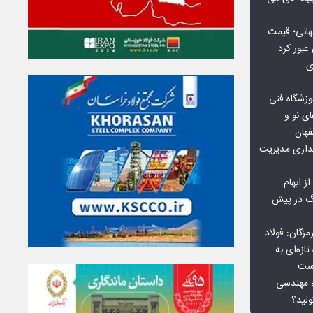
هانی؛ قیمت
ی
وزشگاه فنی
ی نو و
فهان
بداری مدیریت
ز ابهام
نگ در پیش
گان: فولاد
ازه‌ای به
است
 بورس کالا؛ مهندسی
لید؟