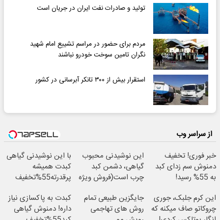
تولید و صادرات نفت ایران در جریان است
مردم برای حضور در مراسم تشییع امام شهید
نگران تامین سوخت خودرو نباشند
استقرار بیش از ۳۰۰ تانکر آبرسانی در کشور
از سراسر وب
خبر فوری! تخفیف
این نوشیدنی محبوب
با این نوشیدنی گیاهی
دمنوش سم زدای کبد
گیاهی، دشمن کبد
کبدت همیشه
به 55% رسید!
چرب است(فروش ویژه
پرقدرته55%تخفیف
(موجودی محدود)
فقط امروز)
این کرم جلبک، جوری
جایگزین طبیعی تمام
کبدت به پاکسازی نیاز
چروکاتو صاف میکنه که
روش های تهاجمی
داره! دمنوش گیاهی
انگار بوتاکس کردی!
رویش مو
کبد55%تخفیف