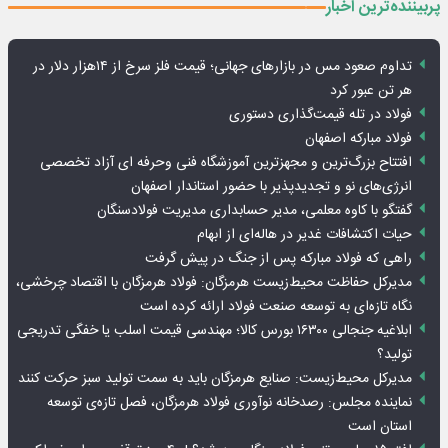
پربیننده‌ترین اخبار
تداوم صعود مس در بازارهای جهانی؛ قیمت فلز سرخ از ۱۴هزار دلار در
هر تن عبور کرد
فولاد در تله قیمت‌گذاری دستوری
فولاد مبارکه اصفهان
افتتاح بزرگ‌ترین و مجهزترین آموزشگاه فنی وحرفه ای آزاد تخصصی
انرژی‌های نو و تجدیدپذیر با حضور استاندار اصفهان
گفتگو با کاوه معلمی، مدیر حسابداری مدیریت فولادسنگان
حیات اکتشافات غدیر در هاله‌ای از ابهام
راهی که فولاد مبارکه پس از جنگ در پیش گرفت
مدیرکل حفاظت محیط‌زیست هرمزگان: فولاد هرمزگان با اقتصاد چرخشی،
نگاه تازه‌ای به توسعه صنعت فولاد ارائه کرده است
ابلاغیه جنجالی ۱۶۳۰۰ بورس کالا؛ مهندسی قیمت اسلب یا خفگی تدریجی
تولید؟
مدیرکل محیط‌زیست: صنایع هرمزگان باید به سمت تولید سبز حرکت کنند
نماینده مجلس: رصدخانه نوآوری فولاد هرمزگان، فصل تازه‌ی توسعه
استان است