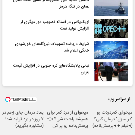
کاهش شدید عبور کشتی‌ها از مسیر تحت کنترل
عمان در تنگه هرمز
اوپک‌پلاس در آستانه تصویب دور دیگری از
افزایش تولید نفت
شرایط دریافت تسهیلات نیروگاه‌های خورشیدی
خانگی اعلام شد
تبانی پالایشگاه‌های کره جنوبی در افزایش قیمت
بنزین
از سراسر وب
میخوای کمردردت رو
میخوای از درد کمر برای
پماد درمان جای زخم در
"در منزل" درمان کنی؟
همیشه راحت شی؟ 👈
۷ روز در یزد تولید شد!
(◂فیلم + ◂پرسش‌نامه)
پرسش‌نامه رو پر کن
(مشاوره بگیرید)