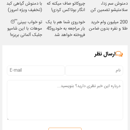
دمنوش سم زدا،
چروکاتو صاف میکنه که
با دمنوش گیاهی کبد
سلامتیشو تضمین کن
انگار بوتاکس کردی!
(تخفیف ویژه امروز)
55% تخفیف
(تخفیف ویژه)
200 میلیون وام خرید
خودروی شما هم با یک
تو خواب ببینی😴
طلا و نقره بدون ضامن
بار مراجعه به خودرو45
موهات با این شامپو
فروخته خواهد شد
جلبک آلمانی بریزه!
40%تخفیف
ارسال نظر