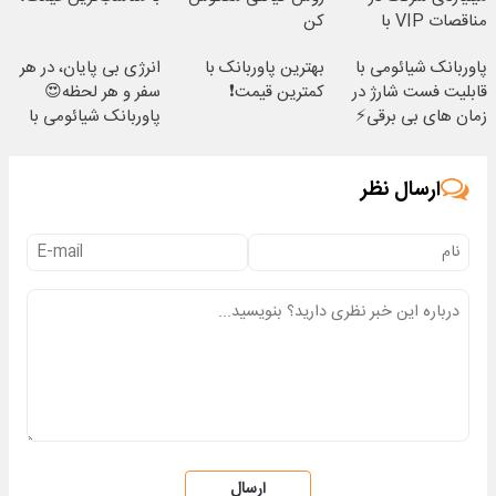
مناقصات VIP با
کن
اشتراکات ایران تندر
پاوربانک شیائومی با
بهترین پاوربانک با
انرژی بی پایان، در هر
قابلیت فست شارژ در
کمترین قیمت❗
سفر و هر لحظه😍
زمان های بی برقی⚡
پاوربانک شیائومی با
تخفیف ویژه🔥
ارسال نظر
ارسال