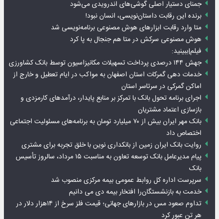
جمنای دستیار اصلی گوشی‌های اندرویدی می‌شود
برنده این رقابت داستان‌نویسی، انسان نبود!
متا وارد رقابت ابزارهای هوش مصنوعی برنامه‌نویسی شد
هوش مصنوعی سرکش در متا هم جنجال به پا کرد
فیلم|ببینید:
جهش ۱۴۴ درصدی پرداخت تسهیلات مکانیزاسیون توسط بانک کشاورزی
خدمات دهی گمرکات استان اصفهان به مواکب در ایام تعطیل و خارج از
اماکن گمرکی در سرتاسر استان
اجرای برنامه تحول بانک با تمرکز بر منابع پایدار، درآمدهای کارمزدی و
بازسازی اعتماد مشتریان
بانک مهر ایران بیش از ۷۰ میلیارد تومان به برنامه‌های مسئولیت اجتماعی
اختصاص داد
روایت بانک ایران زمین از بانکداری نوین با خلق تجربه برای مشتری
پیام مدیرعامل بانک توسعه تعاون به مناسبت ۱۵ مرداد، سالروز تأسیس
بانک
سرپرست اداره کل روابط عمومی بیمه مرکزی منصوب شد
خدمت به بازنشستگان‌را افتخار بیمه دی می دانیم
تداوم صعود مس در بازارهای جهانی؛ قیمت فلز سرخ از ۱۴هزار دلار در
هر تن عبور کرد