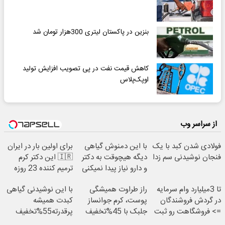
بنزین در پاکستان لیتری 300هزار تومان شد
کاهش قیمت نفت در پی تصویب افزایش تولید
اوپک‌پلاس
از سراسر وب
فولادی شدن کبد با یک
با این دمنوش گیاهی
برای اولین بار در ایران
فنجان نوشیدنی سم زدا
دیگه هیچوقت به دکتر
🇮🇷 این دکتر کرم
و دارو نیاز پیدا نمیکنی
ترمیم کننده 23 روزه
ساخت!
تا 3میلیارد وام سرمایه
راز طراوت همیشگی
با این نوشیدنی گیاهی
در گردش فروشندگان
پوست، کرم جوانساز
کبدت همیشه
=> فروشگاهت رو ثبت
جلبک با 45%تخفیف
پرقدرته55%تخفیف
کن