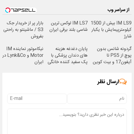
از سراسر وب
IM LS9 بیش از 1500
IM LS7 لوکس ترین
بازار پر از خریدار جک
کیلومترپیمایش با یکبار
شاسی بلند برقی ایران
S3 / ماشینتو به راحتی
شارژ
بفروش
گردونه شانس بدون
پایان دغدغه هزینه
نیکاموتور نماینده IM
پوچ از PS5 تا
های دندان پزشکی با
Motor و Lynk&Co در
آیفون17 و بیت کوین
پک سفید کننده خانگی
ایران
🔥
ارسال نظر