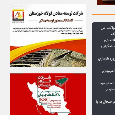
واکب مرز
یک
قتصادی
 همگرایی
وژه بازسازی
ندرویدی
انسان نبود!
مصنوعی
جنجال به پا