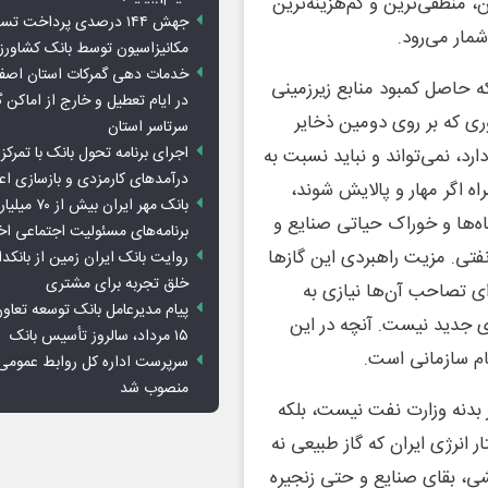
، منطقی‌ترین و کم‌هزینه‌ترین
جهش ۱۴۴ درصدی پرداخت تس
مار می‌رود.
مکانیزاسیون توسط بانک کشاور
خدمات دهی گمرکات استان اصفه
که حاصل کمبود منابع زیرزمینی
در ایام تعطیل و خارج از اماکن 
وری که بر روی دومین ذخایر
سرتاسر استان
اجرای برنامه تحول بانک با تمرکز ب
د، نمی‌تواند و نباید نسبت به
درآمدهای کارمزدی و بازسازی اع
 اگر مهار و پالایش شوند،
بانک مهر ایران ب
گاه‌ها و خوراک حیاتی صنایع و
برنامه‌های مسئولیت اجتماعی ا
 نفتی. مزیت راهبردی این گازها
روایت بانک ایران زمین از بانکدا
خلق تجربه برای مشتری
ی تصاحب آن‌ها نیازی به
پیام مدیرعامل بانک توسعه تعاو
 جدید نیست. آنچه در این
۱۵ مرداد، سالروز تأسیس بانک
ام سازمانی است.
سرپرست اداره کل روابط عمومی 
منصوب شد
ر بدنه وزارت نفت نیست، بلکه
انرژی ایران که گاز طبیعی نه
ی، بقای صنایع و حتی زنجیره