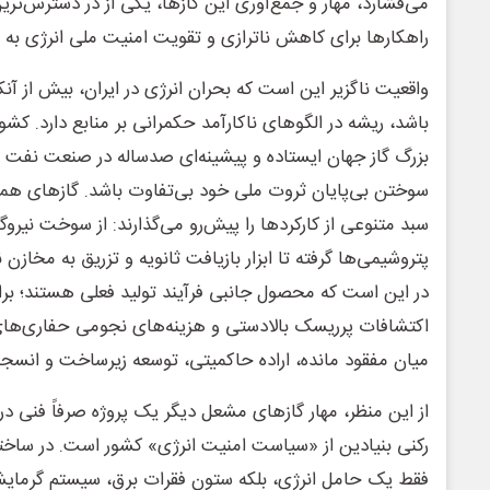
می‌فشارد، مهار و جمع‌آوری این گازها، یکی از در دسترس‌ترین
راهکارها برای کاهش ناترازی و تقویت امنیت ملی انرژی به ش
واقعیت ناگزیر این است که بحران انرژی در ایران، بیش از آن
باشد، ریشه در الگوهای ناکارآمد حکمرانی بر منابع دارد. کش
بزرگ گاز جهان ایستاده و پیشینه‌ای صدساله در صنعت نفت دار
سوختن بی‌پایان ثروت ملی خود بی‌تفاوت باشد. گازهای همراه
سبد متنوعی از کارکردها را پیش‌رو می‌گذارند: از سوخت نیرو
پتروشیمی‌ها گرفته تا ابزار بازیافت ثانویه و تزریق به مخازن
در این است که محصول جانبی فرآیند تولید فعلی هستند؛ برا
اکتشافات پرریسک بالادستی و هزینه‌های نجومی حفاری‌های
میان مفقود مانده، اراده حاکمیتی، توسعه زیرساخت و انسج
از این منظر، مهار گازهای مشعل دیگر یک پروژه صرفاً فنی د
رکنی بنیادین از «سیاست امنیت انرژی» کشور است. در ساختار 
فقط یک حامل انرژی، بلکه ستون فقرات برق، سیستم گرمایش