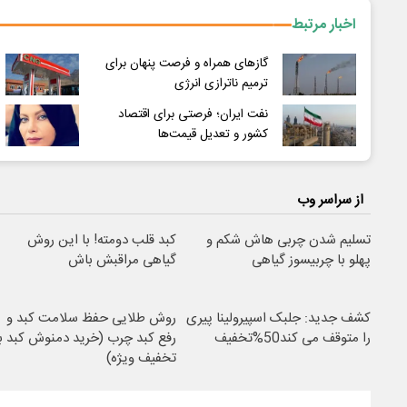
اخبار مرتبط
گازهای همراه و فرصت پنهان برای
ترمیم ناترازی انرژی
نفت ایران؛ فرصتی برای اقتصاد
کشور و تعدیل قیمت‌ها
از سراسر وب
تسلیم شدن چربی هاش شکم و
کبد قلب دومته! با این روش
پهلو با چربیسوز گیاهی
گیاهی مراقبش باش
کشف جدید: جلبک اسپیرولینا پیری
روش طلایی حفظ سلامت کبد و
را متوقف می کند50%تخفیف
رفع کبد چرب (خرید دمنوش کبد با
تخفیف ویژه)