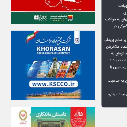
هیلات
زی
ان به مواکب
گمرکی در
ر منابع پایدار،
تماد مشتریان
یش از ۷۰ میلیارد تومان به
ختصاص داد
ری نوین با
ن به مناسبت
بیمه مرکزی