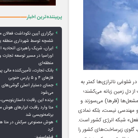
پربیننده‌ترین اخبار
برگزاری آیین نکوداشت فعالان م
شلمچه توسط شهرداری منطقه 
ایران، شریک راهبردی اتحادیه ا
اوراسیا در مسیر توسعه تجارت و
منطقه‌ای
بانک تجارت، تأمین‌کننده مالی پر
فازهای ۴ و ۵ پارس حنوبی
در شلوغی ناترازی‌ها کمتر به
جمنای دستیار اصلی گوشی‌های ا
ز دل زمین زبانه می‌کشند؛
می‌شود
برنده این رقابت داستان‌نویسی، 
شعل‌ها (فلرها) می‌سوزند و
متا وارد رقابت ابزارهای هوش 
و مهندسی نیست، بلکه نمادی
برنامه‌نویسی شد
لفعل» شبکه انرژی کشور است.
هوش مصنوعی سرکش در متا هم 
ن، گلوی زیرساخت‌های کشور را
کرد
فیلم|ببینید: