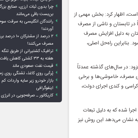
چرا بدون ثبات ارزی، صنایع بزرگ
 است، اظهار کرد: بخش مهمی از
بن‌بست باقی می‌مانند
رانندگان انگلیسی به سرقت سو
 در تابستان و ناشی از مصرف
آوردند!
ان به دلیل افزایش مصرف
۲ درصد از مشترکان 
 بنابراین راه‌حل اصلی،
مصرف می‌کنند!
ترافیک کشتیرانی از طریق تنگه 
هفته به ۳۳ کشتی کاهش یافت
قیمت نفت صعودی ماند
زود: در سال‌های گذشته عمدتاً
پُرآبی روی کاغذ، تشنگی روی زم
ای مصرف، خاموشی‌ها و برخی
بازار خودرو زیر سایه واردات کم ا
کراسی و کندی اجرای دولت،
اینفوگرافی
کاریکاتور ـ صرفه‌جویی در انرژی
جرا شده که به دلیل تبعات
به نشان می‌دهد این روش نیز