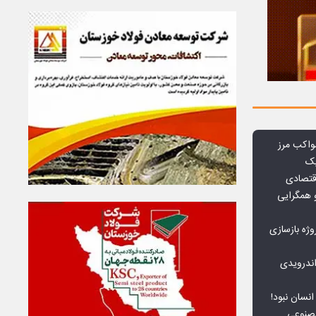
واکب مرز
یک
قتصادی
 همگرایی
وژه بازسازی
ندرویدی
انسان نبود!
مصنوعی