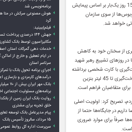
وی افزود: این سهمیه علاوه بر سهمیه عملکردی است که هر 15 روز یک‌بار بر اساس پیمایش
برنامه‌نویسی شد
هوش مصنوعی سرکش در متا هم 
وبوس‌ها از سوی سازمان
کرد
اتی خواهد شد.
فیلم|ببینید:
جهش ۱۴۴ درصدی پرداخت تس
مکانیزاسیون توسط بانک کشاور
خدمات دهی گمرکات استان اصفه
ری از سخنان خود به کاهش
در ایام تعطیل و خارج از اماکن 
در روزهای تشییع رهبر شهید
سرتاسر استان
‌های سوخت‌گیری با کارت شخصی برداشته
اجرای برنامه تحول بانک با تمرکز ب
درآمدهای کارمزدی و بازسازی اع
شده است؛ به طوری که هم‌وطنان می‌توانند در هر نوبت سوخت‌گیری تا 45 لیتر بنزین
بانک مهر ایران ب
 برای متقاضیان فراهم است.
برنامه‌های مسئولیت اجتماعی ا
روایت بانک ایران زمین از بانکدا
م، تصریح کرد: اولویت اصلی
خلق تجربه برای مشتری
اریم در جایگاه‌ها حتما از
پیام مدیرعامل بانک توسعه تعاو
ها صرفاً برای موارد ضروری
۱۵ مرداد، سالروز تأسیس بانک
سرپرست اداره کل روابط عمومی 
است.