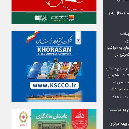
جنجال به پا
هیلات
زی
ان به مواکب
گمرکی در
ر منابع پایدار،
تماد مشتریان
یش از ۷۰ میلیارد تومان به
ختصاص داد
ری نوین با
ن به مناسبت
بیمه مرکزی