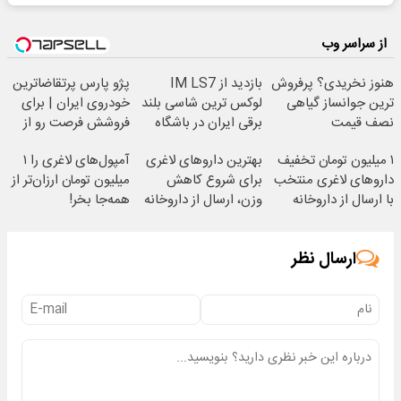
از سراسر وب
هنوز نخریدی؟ پرفروش
بازدید از IM LS7
پژو پارس پرتقاضاترین
ترین جوانساز گیاهی
لوکس ترین شاسی بلند
خودروی ایران | برای
نصف قیمت
برقی ایران در باشگاه
فروشش فرصت رو از
انقلاب
دست نده!
۱ میلیون تومان تخفیف
بهترین داروهای لاغری
آمپول‌های لاغری را ۱
داروهای لاغری منتخب
برای شروع کاهش
میلیون تومان ارزان‌تر از
با ارسال از داروخانه
وزن، ارسال از داروخانه
همه‌جا بخر!
نزدیکت
های نزدیکت!
ارسال نظر