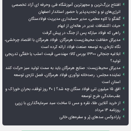
افتتاح بزرگ‌ترین و مجهزترین آموزشگاه فنی وحرفه ای آزاد تخصصی
انرژی‌های نو و تجدیدپذیر با حضور استاندار اصفهان
گفتگو با کاوه معلمی، مدیر حسابداری مدیریت فولادسنگان
حیات اکتشافات غدیر در هاله‌ای از ابهام
راهی که فولاد مبارکه پس از جنگ در پیش گرفت
مدیرکل حفاظت محیط‌زیست هرمزگان: فولاد هرمزگان با اقتصاد چرخشی،
نگاه تازه‌ای به توسعه صنعت فولاد ارائه کرده است
ابلاغیه جنجالی ۱۶۳۰۰ بورس کالا؛ مهندسی قیمت اسلب یا خفگی تدریجی
تولید؟
مدیرکل محیط‌زیست: صنایع هرمزگان باید به سمت تولید سبز حرکت کنند
نماینده مجلس: رصدخانه نوآوری فولاد هرمزگان، فصل تازه‌ی توسعه
استان است
افق ۱۵ میلیون تنی فولاد سنگان چه شد؟ | ۴۰ روز توقف، بحران خوراک و
عقب‌ماندگی طرح توسعه
از خرید آنلاین طلا، نقره و مس تا ساخت سبد سرمایه‌گذاری با زرپی
روزنامه ۱۴ مرداد
پارادوکس سدهای پُر و سفره‌های خالی