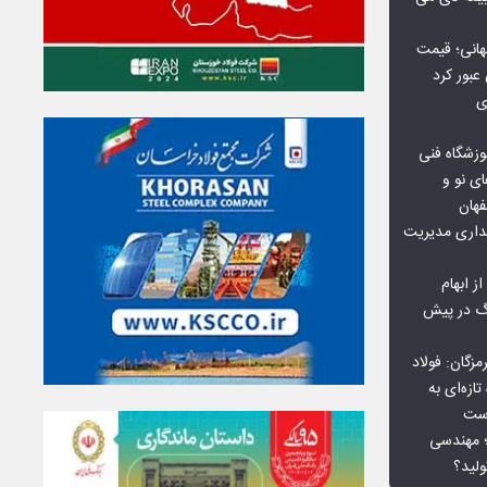
هانی؛ قیمت
ی
وزشگاه فنی
ی نو و
فهان
بداری مدیریت
ز ابهام
نگ در پیش
گان: فولاد
ازه‌ای به
است
 بورس کالا؛ مهندسی
لید؟