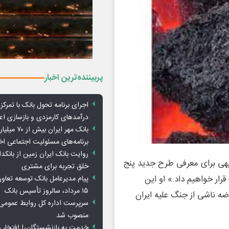
پربیننده‌ترین اخبار
اجرای برنامه تحول بانک با تمرکز ب
درآمدهای کارمزدی و بازسازی اع
بانک مهر ایران ب
برنامه‌های مسئولیت اجتماعی ا
روایت بانک ایران زمین از بانکدا
ی انرژی (NEA) در جلسه توجیهی برای معرفی طرح جدید پنج
خلق تجربه برای مشتری
ار خواهیم داد.» او این
پیام مدیرعامل بانک توسعه تعاو
۱۵ مرداد، سالروز تأسیس بانک
ه ناشی از جنگ علیه ایران
سرپرست اداره کل روابط عمومی 
منصوب شد
خدمت به بازنشستگان‌را افتخار 