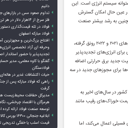
وانه سیستم انرژی است. این
دانیم
در عین حال امکان گسترش
تداوم صعود مس در بازارهای ج
فلز سرخ از ۱۴هزار دلار در هر تن عبور کرد
نین به رشد بیشتر صنعت
فولاد در تله قیمت‌گذاری دستور
فولاد مبارکه اصفهان
افتتاح بزرگ‌ترین و مجهزترین آم
ساخت نیروگاه‌های جدید زغال‌سوز از زمان کمبود برق در سال‌های ۲۰۲۱ و ۲۰۲۲ رونق گرفته،
وحرفه ای آزاد تخصصی انرژی‌ها
 برای انرژی‌های تجدیدپذیر
تجدیدپذیر با حضور استاندار اص
ن سال گذشته ۹۵ گیگاوات ظرفیت جدید برق حرارتی اضافه
گفتگو با کاوه معلمی، مدیر حسا
فولادسنگان
سال ۲۰۰۸ است و درخواست‌ها برای مجوزهای جدید در سه
حیات اکتشافات غدیر در هاله‌ای ا
راهی که فولاد مبارکه پس از ج
گرفت
شور در سال‌های اخیر به
مدیرکل حفاظت محیط‌زیست هرمز
یمت خوراک‌های رقیب مانند
هرمزگان با اقتصاد چرخشی، نگاه ت
توسعه صنعت فولاد ارائه کرده 
ابلاغیه جنجالی ۱۶۳۰۰
یلی اعمال می‌کند، اما
قیمت اسلب یا خفگی تدریجی تو