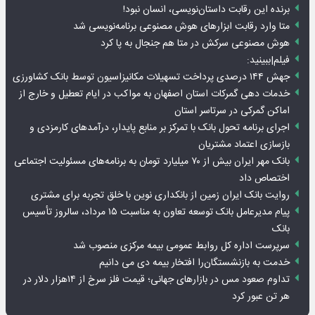
برنده این رقابت داستان‌نویسی، انسان نبود!
متا وارد رقابت ابزارهای هوش مصنوعی برنامه‌نویسی شد
هوش مصنوعی سرکش در متا هم جنجال به پا کرد
فیلم|ببینید:
جهش ۱۴۴ درصدی پرداخت تسهیلات مکانیزاسیون توسط بانک کشاورزی
خدمات دهی گمرکات استان اصفهان به مواکب در ایام تعطیل و خارج از
اماکن گمرکی در سرتاسر استان
اجرای برنامه تحول بانک با تمرکز بر منابع پایدار، درآمدهای کارمزدی و
بازسازی اعتماد مشتریان
بانک مهر ایران بیش از ۷۰ میلیارد تومان به برنامه‌های مسئولیت اجتماعی
اختصاص داد
روایت بانک ایران زمین از بانکداری نوین با خلق تجربه برای مشتری
پیام مدیرعامل بانک توسعه تعاون به مناسبت ۱۵ مرداد، سالروز تأسیس
بانک
سرپرست اداره کل روابط عمومی بیمه مرکزی منصوب شد
خدمت به بازنشستگان‌را افتخار بیمه دی می دانیم
تداوم صعود مس در بازارهای جهانی؛ قیمت فلز سرخ از ۱۴هزار دلار در
هر تن عبور کرد