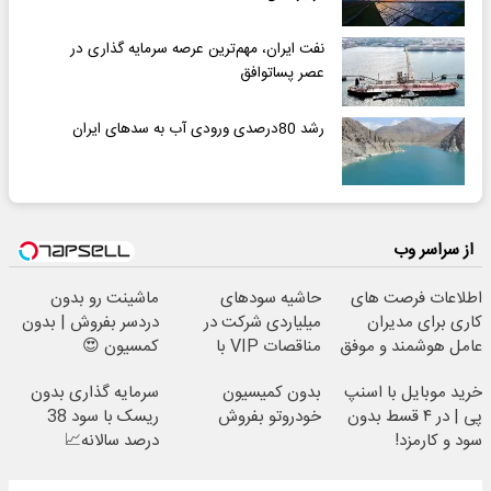
نفت ایران، مهم‌ترین عرصه سرمایه گذاری در
عصر پساتوافق
رشد 80درصدی ورودی آب به سدهای ایران
از سراسر وب
اطلاعات فرصت های
حاشیه سودهای
ماشینت رو بدون
کاری برای مدیران
میلیاردی شرکت در
دردسر بفروش | بدون
عامل هوشمند و موفق
مناقصات VIP با
کمسیون 😍
با شرایط تخفیفی
اشتراکات ایران تندر
خرید موبایل با اسنپ
بدون کمیسیون
سرمایه گذاری بدون
پی | در ۴ قسط بدون
خودروتو بفروش
ریسک با سود 38
سود و کارمزد!
درصد سالانه📈