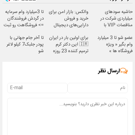
حاشیه سودهای
والکس: بازار امن برای
تا 3میلیارد وام سرمایه
میلیاردی شرکت در
خرید و فروش
در گردش فروشندگان
مناقصات VIP با
دارایی‌های دیجیتال
=> فروشگاهت رو ثبت
اشتراکات ایران تندر
کن
عضو شو تا 3 میلیارد
برای اولین بار در ایران
تا آخر جام جهانی با
وام بگیر « ویژه
🇮🇷 این دکتر کرم
پودر جلبک7 کیلو لاغر
فروشگاه ها »
ترمیم کننده 23 روزه
شو
ساخت!
ارسال نظر