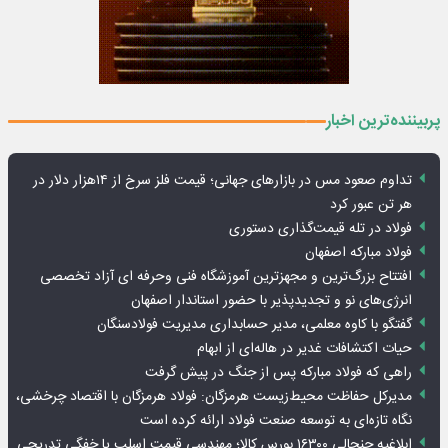
پربیننده‌ترین اخبار
تداوم صعود مس در بازارهای جهانی؛ قیمت فلز سرخ از ۱۴هزار دلار در
هر تن عبور کرد
فولاد در تله قیمت‌گذاری دستوری
فولاد مبارکه اصفهان
افتتاح بزرگ‌ترین و مجهزترین آموزشگاه فنی وحرفه ای آزاد تخصصی
انرژی‌های نو و تجدیدپذیر با حضور استاندار اصفهان
گفتگو با کاوه معلمی، مدیر حسابداری مدیریت فولادسنگان
حیات اکتشافات غدیر در هاله‌ای از ابهام
راهی که فولاد مبارکه پس از جنگ در پیش گرفت
مدیرکل حفاظت محیط‌زیست هرمزگان: فولاد هرمزگان با اقتصاد چرخشی،
نگاه تازه‌ای به توسعه صنعت فولاد ارائه کرده است
ابلاغیه جنجالی ۱۶۳۰۰ بورس کالا؛ مهندسی قیمت اسلب یا خفگی تدریجی