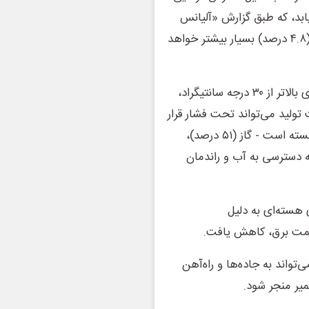
۱۹، به ۲.۲ درصد تا سال ۲۰۳۰ افزایش یابد، که طبق گزارش «آلیانس
ترید»، این کاهش در جنوب آسیا (۵.۳ درصد) و غرب آفریقا (۴.۸ درصد) بسیار بیشتر خواهد
گرما همچنین بر سیستم‌های انرژی فشار وارد می‌کند. در دمای بالاتر از ۳۰ درجه سانتیگراد،
تولید می‌تواند تحت فشار قرار
گیرد. سبد انرژی اروپا هنوز به شدت به تولید ترموالکتریک وابسته است - گاز (۵۱ درصد)،
د) - که همه آنها به دسترسی به آب و راندمان
رانسه، تولید انرژی هسته‌ای به دلیل
مت برق، کاهش یافت.
تواند به جاده‌ها و راه‌آهن
میر منجر شود.