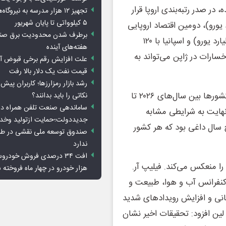
در پنج سال آینده، در صدر رتبه‌بندی اروپا قرار
تجهیز ۱۲ هزار مدرسه به نیرو
۵ کیلوواتی تا پایان شهریور
رر پیش‌بینی‌شده ۱۴۷ میلیارد دلار (۱۲۸ میلیارد یورو)، دومین اقتصاد اروپایی
برطرف شدن محدودیت‌ برق صنا
آسیب‌پذیر است و پس از آن آلمان با ۱۳۱ میلیارد دلار (۱۱۴ میلیارد یورو) و اسپانیا با ۱۲۰
هفته‌های آینده
 مجموع خسارات در ژاپن می‌تواند به
علت افزایش رقم برخی قبوض آب
قیمت نفت یک دلار بالا رفت
رشد بازار رمزارزها؛ کاربران پیش
محققان برای ارزیابی هزینه اقتصادی بالقوه، فرض کردند که کشورها بین سال‌های ۲۰۲۶ تا
نکاتی را باید بدانند؟
ساماندهی صنعت تلفن همراه در
ر نهایت به شرایطی مشابه
جدیددولت؛حمایت ازتولید وخد
 سال داغی بود که هر کشور
صندوق توسعه ملی نقشی در طرح
ندارد
را منعکس می‌کند. فیلیپ آر.
هزار خودرو در چهار ماه فروخته 
 کنفرانس آب و هوا، طبیعت و
نی و افزایش رویدادهای شدید
ین افزود: تحقیقات اخیر نشان