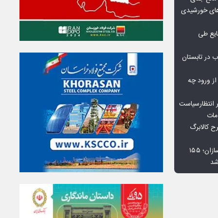
گاه‌های خورشیدی
یع طی
 در تابستان
 از ورود چه
 انتظارسیاست
مات
 کالابرگ
افت ۳۴ درصدی فروش خودروسازان؛ ۱۵۵
شد