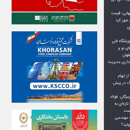
هانی؛ قیمت
ی
وزشگاه فنی
ی نو و
فهان
بداری مدیریت
ز ابهام
نگ در پیش
گان: فولاد
ازه‌ای به
است
 بورس کالا؛ مهندسی
لید؟