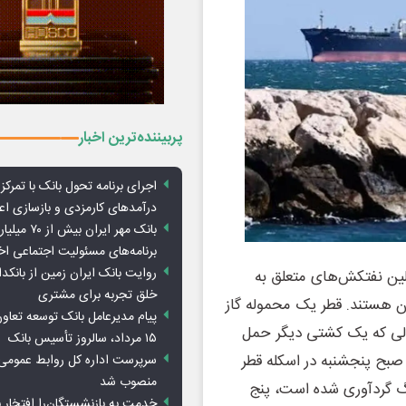
پربیننده‌ترین اخبار
اجرای برنامه تحول بانک با تمرکز ب
درآمدهای کارمزدی و بازسازی اع
بانک مهر ایران ب
برنامه‌های مسئولیت اجتماعی ا
روایت بانک ایران زمین از بانکدا
ت از جمله اولین نفتکش‌های متعلق به
خلق تجربه برای مشتری
 آن هستند. قطر یک محموله گاز
پیام مدیرعامل بانک توسعه تعاو
 حالی که یک کشتی دیگر حمل
۱۵ مرداد، سالروز تأسیس بانک
 صبح پنجشنبه در اسکله قطر
سرپرست اداره کل روابط عمومی 
منصوب شد
گ گردآوری شده است، پنج
خدمت به بازنشستگان‌را افتخار 