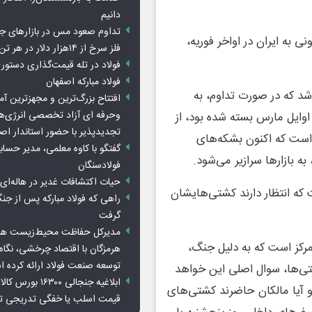
دانیم
تداوم صعود مس در بازارهای ج
ی به ایران در اواخر فوریه،
فلز سرخ از ۱۴هزار دلار در هر تن عبور کرد
فولاد در تله قیمت‌گذاری دستور
فولاد مبارکه اصفهان
اشد که در صورت تداوم، به
افتتاح بزرگ‌ترین و مجهزترین آم
وحرفه ای آزاد تخصصی انرژی‌ها
 اوایل مارس بسته شده بود، از
تجدیدپذیر با حضور استاندار اص
 است که اکنون بشکه‌های
گفتگو با کاوه معلمی، مدیر حسا
فولادسنگان
حیات اکتشافات غدیر در هاله‌ای ا
ه انتظار دارند کشتی‌هایشان
راهی که فولاد مبارکه پس از ج
گرفت
مدیرکل حفاظت محیط‌زیست هرمز
رکز است که به دلیل جنگ،
هرمزگان با اقتصاد چرخشی، نگاه ت
توسعه صنعت فولاد ارائه کرده 
شتی‌ها، سوال اصلی این خواهد
ابلاغیه جنجالی ۱۶۳۰۰
 و آیا مالکان حاضرند کشتی‌های
قیمت اسلب یا خفگی تدریجی تو