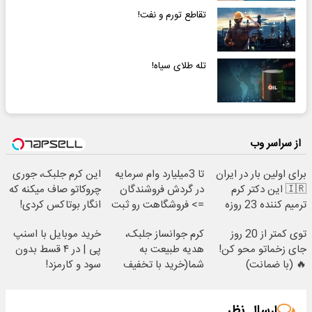
تقاطع تورم و نفت!
تله‌ طلای سیاه!
از سراسر وب
برای اولین بار در ایران
تا 3میلیارد وام سرمایه
این کرم جلبک، جوری
🇮🇷 این دکتر کرم
در گردش فروشندگان
چروکاتو صاف میکنه که
ترمیم کننده 23 روزه
=> فروشگاهت رو ثبت
انگار بوتاکس کردی!
ساخت!
کن
(تخفیف ویژه)
توی کمتر از 20 روز
کرم جوانساز جلبک،
خرید موبایل با اسنپ
جای زخماتو محو کن!
هدیه طبیعت به
پی | در ۴ قسط بدون
🔥 (با ضمانت)
شما(خرید با تخفیف
سود و کارمزد!
ویژه)
ارسال نظر